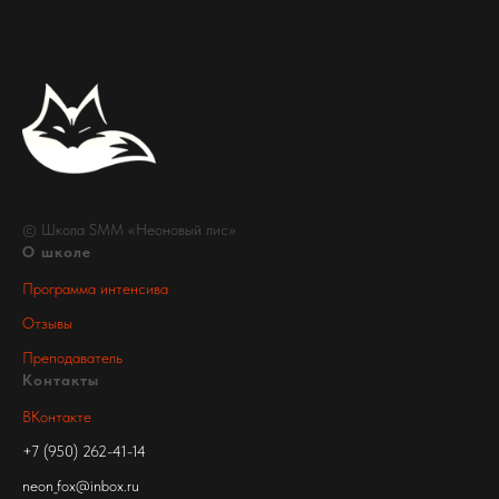
© Школа SMM «Неоновый лис»
О школе
Программа интенсива
Отзывы
Преподаватель
Контакты
ВКонтакте
+7 (950) 262-41-14
neon_fox@inbox.ru